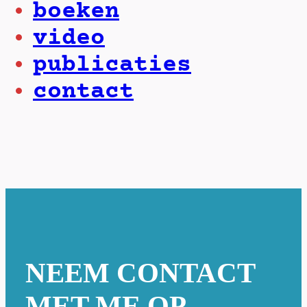
boeken
video
publicaties
contact
NEEM CONTACT
MET ME OP