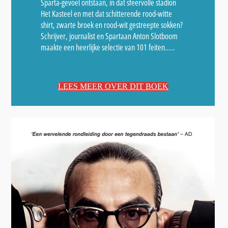
Sparta-gevoel ontstaan, in dat sfeervolle stadion
Het Kasteel en met dat schitterende rood-witte
shirt, zwarte broek en rood-wit gestreepte sokken?
Schrijver, journalist en Spartaan Anton Slotboom
maakte een heerlijke selectie van 101 feiten.....
LEES MEER OVER DIT BOEK