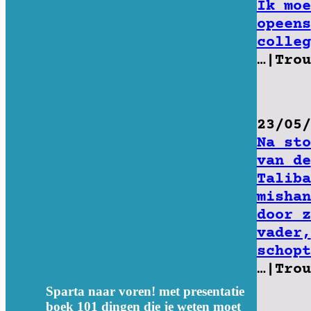
Ik moe
opeens
colleg
…|Trou
23/05/
Na sto
van de
Taliba
mishan
door z
vader,
schopt
…|Trou
Sparta naar voren! met presentatie
boek 101 dingen die je weten moet