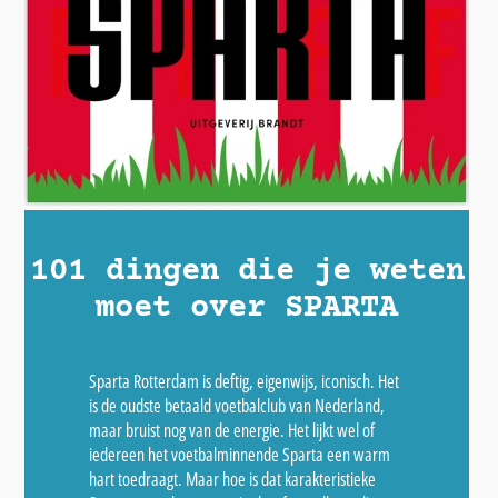
101 dingen die je weten
moet over SPARTA
Sparta Rotterdam is deftig, eigenwijs, iconisch. Het
is de oudste betaald voetbalclub van Nederland,
maar bruist nog van de energie. Het lijkt wel of
iedereen het voetbalminnende Sparta een warm
hart toedraagt. Maar hoe is dat karakteristieke