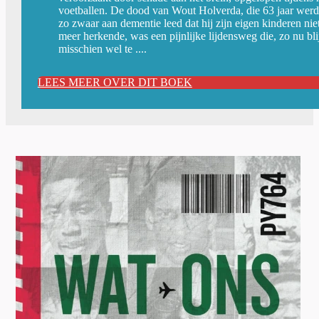
voetballen. De dood van Wout Holverda, die 63 jaar werd
zo zwaar aan dementie leed dat hij zijn eigen kinderen nie
meer herkende, was een pijnlijke lijdensweg die, zo nu blij
misschien wel te ....
LEES MEER OVER DIT BOEK