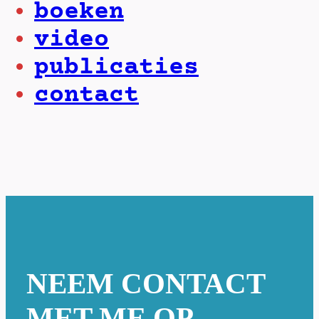
boeken
video
publicaties
contact
NEEM CONTACT
MET ME OP